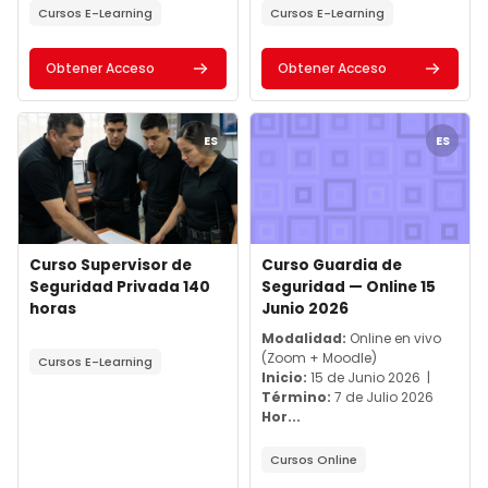
Cursos E-Learning
Cursos E-Learning
Obtener Acceso
Obtener Acceso
Archivos del resumen del curso" Curso Supervisor de Segurida
Archivos del resumen del curso
ES
ES
Archivos del resumen del curso
Nombre del curso
Archivos del resumen del cur
Nombre del curso
Curso Supervisor de
Curso Guardia de
Seguridad Privada 140
Seguridad — Online 15
horas
Junio 2026
Texto del resumen del curso:
Texto del resumen del curso:
Modalidad:
Online en vivo
(Zoom + Moodle)
Cursos E-Learning
Inicio:
15 de Junio 2026 |
Término:
7 de Julio 2026
Hor...
Cursos Online